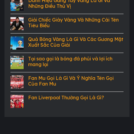
Danh Hiệu Găng Tay Vàng Là Gì Và
Những Điều Thú Vị
Giải Chiếc Giày Vàng Và Những Cái Tên
Tiêu Biểu
Quả Bóng Vàng Là Gì Và Các Gương Mặt
Xuất Sắc Của Giải
Tại sao gọi là bóng đá phủi và lợi ích
mang lại
Fan Mu Gọi Là Gì Và Ý Nghĩa Tên Gọi
Của Fan Mu
Fan Liverpool Thường Gọi Là Gì?