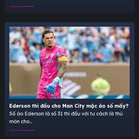
Ederson thi đấu cho Man City mặc áo số mấy?
Số áo Ederson là số 31 thi đấu với tư cách là thủ
môn cho...