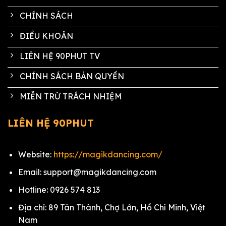
CHÍNH SÁCH
ĐIỀU KHOẢN
LIÊN HỆ 90PHUT TV
CHÍNH SÁCH BẢN QUYỀN
MIỄN TRỪ TRÁCH NHIỆM
LIÊN HỆ 90PHUT
Website:
https://magikdancing.com/
Email:
support@magikdancing.com
Hotline: 0926 574 813
Địa chỉ: 89 Tân Thành, Chợ Lớn, Hồ Chí Minh, Việt
Nam