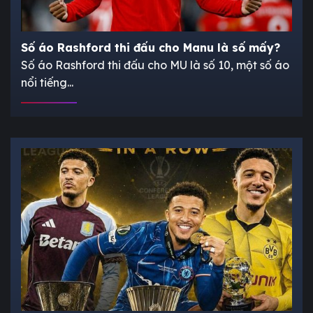
Số áo Rashford thi đấu cho Manu là số mấy?
Số áo Rashford thi đấu cho MU là số 10, một số áo
nổi tiếng...