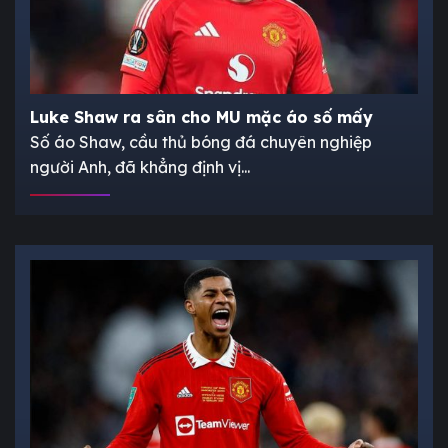
Luke Shaw ra sân cho MU mặc áo số mấy
Số áo Shaw, cầu thủ bóng đá chuyên nghiệp
người Anh, đã khẳng định vị...