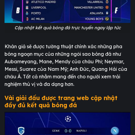
Cập nhật kết quả bóng đá trực tuyến ngay lập tức
Khán giả sẽ được tường thuật chính xác những pha
bóng ngoạn mục của những ngôi sao bóng đá như
Aubameyang, Mane, Mendy của châu Phi; Neymar,
Messi, Suarez của Nam Mỹ; Anh Đức, Quang Hải của
châu Á. Tất cả nhằm mang đến cho người xem trải
nghiệm thú vị và đa dạng hơn.
Vài giải đấu được trang web cập nhật
đầy đủ kết quả bóng đá