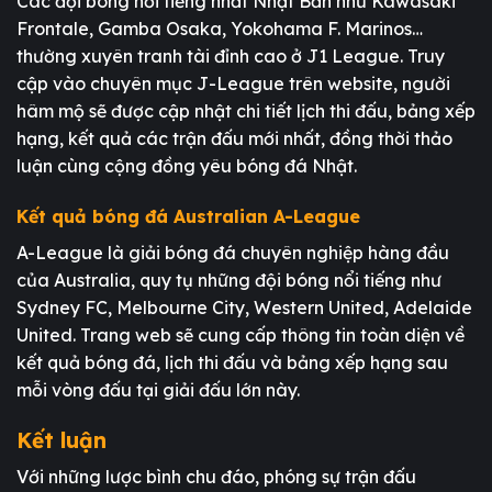
Các đội bóng nổi tiếng nhất Nhật Bản như Kawasaki
Frontale, Gamba Osaka, Yokohama F. Marinos…
thường xuyên tranh tài đỉnh cao ở J1 League. Truy
cập vào chuyên mục J-League trên website, người
hâm mộ sẽ được cập nhật chi tiết lịch thi đấu, bảng xếp
hạng, kết quả các trận đấu mới nhất, đồng thời thảo
luận cùng cộng đồng yêu bóng đá Nhật.
Kết quả bóng đá Australian A-League
A-League là giải bóng đá chuyên nghiệp hàng đầu
của Australia, quy tụ những đội bóng nổi tiếng như
Sydney FC, Melbourne City, Western United, Adelaide
United. Trang web sẽ cung cấp thông tin toàn diện về
kết quả bóng đá, lịch thi đấu và bảng xếp hạng sau
mỗi vòng đấu tại giải đấu lớn này.
Kết luận
Với những lược bình chu đáo, phóng sự trận đấu