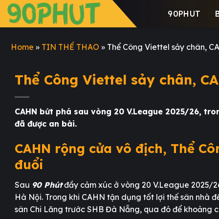
Skip
90PHUT
to
content
Home
»
TIN THỂ THAO
»
Thể Công Viettel sảy chân, 
Thể Công Viettel sảy chân, C
CAHN bứt phá sau vòng 20 V.League 2025/26, trong
đã được an bài.
CAHN rộng cửa vô địch, Thể Côn
đuổi
Sau
90 Phút
đầy cảm xúc ở vòng 20 V.League 2025/26
Hà Nội. Trong khi CAHN tận dụng tốt lợi thế sân nhà để
sân Chi Lăng trước SHB Đà Nẵng, qua đó để khoảng các