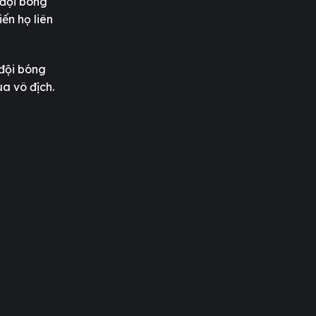
 đội bóng
ến họ liên
 đội bóng
a vô địch.