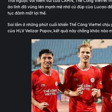
Trái ngược với niềm vui của CAHN, Thể Công Viettel trả
áo lính đã vùng lên mạnh mẽ nhờ cú đúp của Lucao để d
tục đánh mất lợi thế.
Sai lầm ở những phút cuối khiến Thể Công Viettel chịu
của HLV Velizar Popov, kết quả này chẳng khác nào mộ