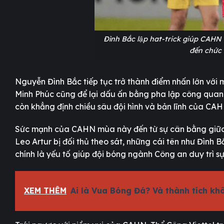
Đình Bắc lập hat-trick giúp CA
đến chức 
Nguyễn Đình Bắc tiếp tục trở thành điểm nhấn lớn với
Minh Phúc cũng để lại dấu ấn bằng pha lập công quan 
còn khẳng định chiều sâu đội hình và bản lĩnh của CAH
Sức mạnh của CAHN mùa này đến từ sự cân bằng giữa k
Leo Artur bị đối thủ theo sát, những cái tên như Đình
chính là yếu tố giúp đội bóng ngành Công an duy trì sự ổ
XEM THÊM
Ai là Vua Bóng Đá? Và thành tích kh