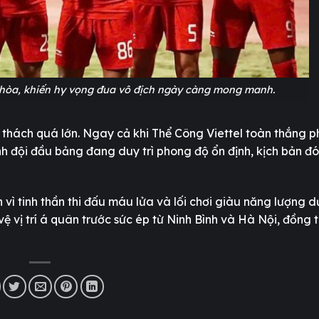
hòa, khiến hy vọng đua vô địch ngày càng mong manh.
 thách quá lớn. Ngay cả khi Thể Công Viettel toàn thắng ph
nh đội đầu bảng đang duy trì phong độ ổn định, kịch bản đ
ì tinh thần thi đấu máu lửa và lối chơi giàu năng lượng dư
vệ vị trí á quân trước sức ép từ Ninh Bình và Hà Nội, đồng 