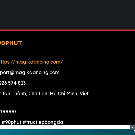
90PHUT
https://magikdancing.com/
pport@magikdancing.com
926 574 813
9 Tân Thành, Chợ Lớn, Hồ Chí Minh, Việt
 700000
: #90phut #tructiepbongda
×
ebo #lichthidau #bangxephang