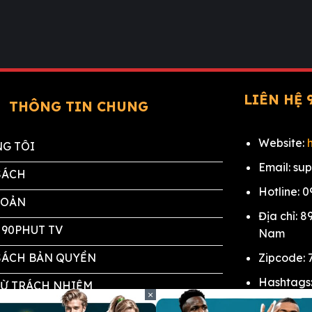
LIÊN HỆ 
THÔNG TIN CHUNG
Website:
G TÔI
Email:
su
SÁCH
Hotline: 0
HOẢN
Địa chỉ: 8
 90PHUT TV
Nam
SÁCH BẢN QUYỀN
Zipcode:
Hashtags
RỪ TRÁCH NHIỆM
×
#trang_v