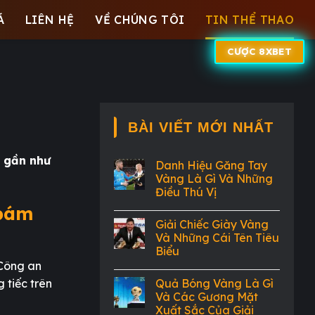
Á
LIÊN HỆ
VỀ CHÚNG TÔI
TIN THỂ THAO
CƯỢC 8XBET
BÀI VIẾT MỚI NHẤT
h gần như
Danh Hiệu Găng Tay
Vàng Là Gì Và Những
Điều Thú Vị
 bám
Giải Chiếc Giày Vàng
Và Những Cái Tên Tiêu
Biểu
 Công an
 tiếc trên
Quả Bóng Vàng Là Gì
Và Các Gương Mặt
Xuất Sắc Của Giải