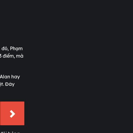
h đó, Phạm
3 điểm, mà
 Alan hay
ệt. Đây