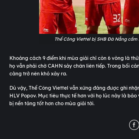
Thể Công Viettel bị SHB Đà Nẵng cầm 
Khoảng cách 9 điểm khi mùa giải chỉ còn 6 vòng là thử
họ vẫn phải chờ CAHN sảy chân liên tiếp. Trong bối cả
càng trở nên khó xảy ra.
Dù vậy, Thể Công Viettel vẫn xứng đáng được ghi nhận v
HLV Popov. Mục tiêu thực tế hơn với họ lúc này là bảo 
bị nền tảng tốt hơn cho mùa giải tới.