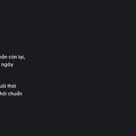
ần còn lại,
ó ngày
ới thời
thời chuẩn