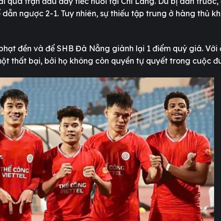
i qua trận đấu đầy tiếc nuối tại Chi Lăng. Dù bị dẫn trước,
ẫn ngược 2-1. Tuy nhiên, sự thiếu tập trung ở hàng thủ khi
 phạt đền và để SHB Đà Nẵng giành lại 1 điểm quý giá. Với
t thất bại, bởi họ không còn quyền tự quyết trong cuộc đu