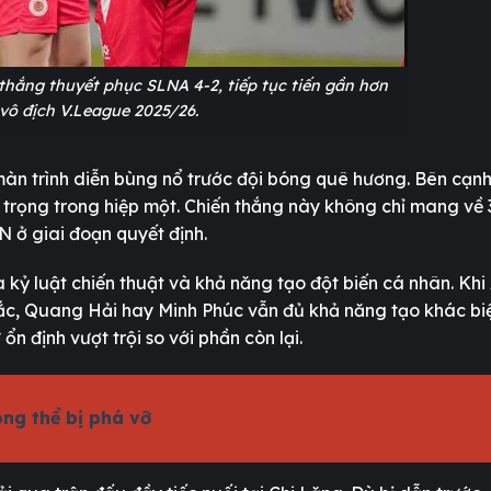
HN thắng thuyết phục SLNA 4-2, tiếp tục tiến gần hơn
vô địch V.League 2025/26.
 màn trình diễn bùng nổ trước đội bóng quê hương. Bên cạn
trọng trong hiệp một. Chiến thắng này không chỉ mang về 
N ở giai đoạn quyết định.
ỷ luật chiến thuật và khả năng tạo đột biến cá nhân. Khi
 Bắc, Quang Hải hay Minh Phúc vẫn đủ khả năng tạo khác bi
n định vượt trội so với phần còn lại.
ông thể bị phá vỡ