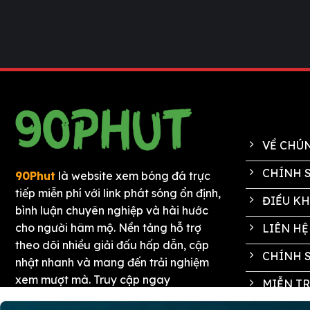
VỀ CHÚN
CHÍNH 
90Phut
là website xem bóng đá trực
tiếp miễn phí với link phát sóng ổn định,
ĐIỀU K
bình luận chuyên nghiệp và hài hước
cho người hâm mộ. Nền tảng hỗ trợ
LIÊN HỆ
theo dõi nhiều giải đấu hấp dẫn, cập
CHÍNH 
nhật nhanh và mang đến trải nghiệm
xem mượt mà. Truy cập ngay
MIỄN T
https://magikdancing.com/