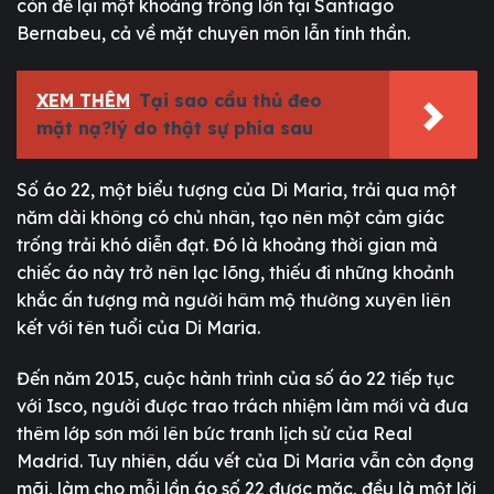
còn để lại một khoảng trống lớn tại Santiago
Bernabeu, cả về mặt chuyên môn lẫn tinh thần.
XEM THÊM
Tại sao cầu thủ đeo
mặt nạ?lý do thật sự phía sau
Số áo 22, một biểu tượng của Di Maria, trải qua một
năm dài không có chủ nhân, tạo nên một cảm giác
trống trải khó diễn đạt. Đó là khoảng thời gian mà
chiếc áo này trở nên lạc lõng, thiếu đi những khoảnh
khắc ấn tượng mà người hâm mộ thường xuyên liên
kết với tên tuổi của Di Maria.
Đến năm 2015, cuộc hành trình của số áo 22 tiếp tục
với Isco, người được trao trách nhiệm làm mới và đưa
thêm lớp sơn mới lên bức tranh lịch sử của Real
Madrid. Tuy nhiên, dấu vết của Di Maria vẫn còn đọng
mãi, làm cho mỗi lần áo số 22 được mặc, đều là một lời