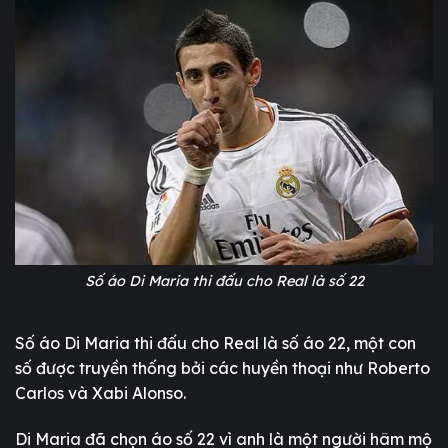
Số áo Di Maria thi đấu cho Real là số 22
Số áo Di Maria thi đấu cho Real là số áo 22, một con
số được truyền thống bởi các huyền thoại như Roberto
Carlos và Xabi Alonso.
Di Maria đã chọn áo số 22 vì anh là một người hâm mộ