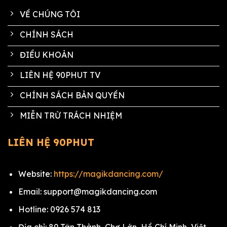
VỀ CHÚNG TÔI
CHÍNH SÁCH
ĐIỀU KHOẢN
LIÊN HỆ 90PHUT TV
CHÍNH SÁCH BẢN QUYỀN
MIỄN TRỪ TRÁCH NHIỆM
LIÊN HỆ 90PHUT
Website:
https://magikdancing.com/
Email:
support@magikdancing.com
Hotline: 0926 574 813
Địa chỉ: 89 Tân Thành, Chợ Lớn, Hồ Chí Minh, Việt